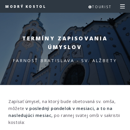
MODRÝ KOSTOL
TOURIST
TERMÍNY ZAPISOVANIA
ÚMYSLOV
FARNOSŤ BRATISLAVA - SV. ALŽBETY
Zapísať úmysel, na ktorý bude obetovaná sv. omša,
môžete
v posledný pondelok v mesiaci, a to na
nasledujúci mesiac,
po rannej svätej omši v sakristii
kostola: