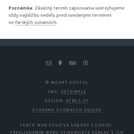
Poznámka
: Záväzný termín zapisovania uverejňujeme
vždy najbližšiu nedeľu pred uvedenými termínmi
vo
farských oznamoch
.
© MODRÝ KOSTOL
CMS:
GETSIMPLE
DESIGN:
HTML5 UP
OCHRANA OSOBNÝCH ÚDAJOV
TENTO WEB POUŽÍVA SÚBORY COOKIES.
PREHLIADANÍM WEBU VYJADRUJETE SÚHLAS S ICH