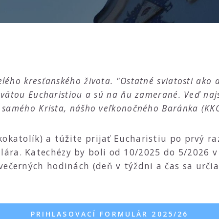
lého kresťanského života. "Ostatné sviatosti ako a
 svätou Eucharistiou a sú na ňu zamerané. Veď naj
iž samého Krista, nášho veľkonočného Baránka (KK
okatolík) a túžite prijať Eucharistiu po prvý raz
ára. Katechézy by boli od 10/2025 do 5/2026 v 
 večerných hodinách (deň v týždni a čas sa ur
PRIHLASOVACÍ FORMULÁR 2025/26