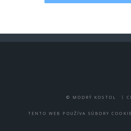
© MODRÝ KOSTOL
C
TENTO WEB POUŽÍVA SÚBORY COOKIE