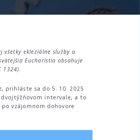
j všetky ekleziálne služby a
svätejšia Eucharistia obsahuje
C 1324).
, prihláste sa do 5. 10. 2025
dvojtýžňovom intervale, a to
čia po vzájomnom dohovore