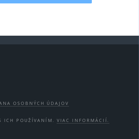
ANA OSOBNÝCH ÚDAJOV
S ICH POUŽÍVANÍM.
VIAC INFORMÁCIÍ.