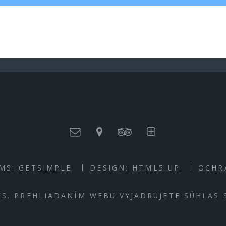
MS:
GETSIMPLE
DESIGN:
HTML5 UP
OCHR
S. PREHLIADANÍM WEBU VYJADRUJETE SÚHLAS 