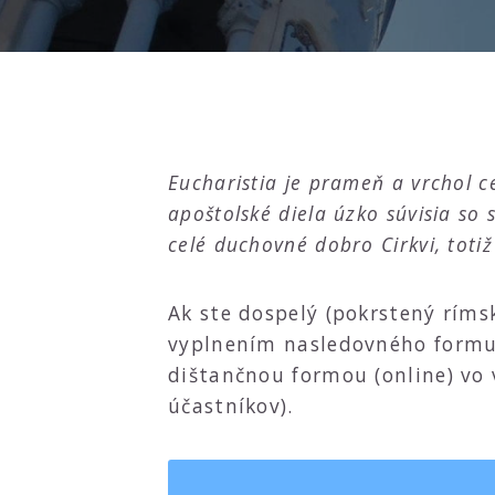
Eucharistia je prameň a vrchol ce
apoštolské diela úzko súvisia so
celé duchovné dobro Cirkvi, tot
Ak ste dospelý (pokrstený rímsk
vyplnením nasledovného formul
dištančnou formou (online) vo
účastníkov).