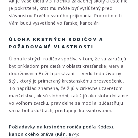
Ak je Vaše dieťa v 3. ročníku základnej školy a ešte nie
je pokrstené, krst mu môže byť vyslúžený pred
slávnosťou Prvého svätého prijímania. Podrobnosti
Vám budú vysvetlené vo farskej kancelárii.
ÚLOHA KRSTNÝCH RODIČOV A
POŽADOVANÉ VLASTNOSTI
Úloha krstných rodičov spočíva v tom, že sa zaručujú
byť príkladom pre dieťa v oblasti kresťanskej viery a
dodržiavania Božích prikázaní - vedú teda životný
štýl, ktorý je primeraný kresťanskému presvedčeniu.
To napríklad znamená, že žijú v cirkevne uzavretom
manželstve, ak sú slobodní, tak žijú ako slobodní a nie
vo voľnom zväzku, pravidelne sa modlia, zúčastňujú
sa na bohoslužbách, pristupujú ku sviatostiam.
Požiadavky na krstného rodiča podľa Kódexu
kanonického práva (
Kán. 874
)
: