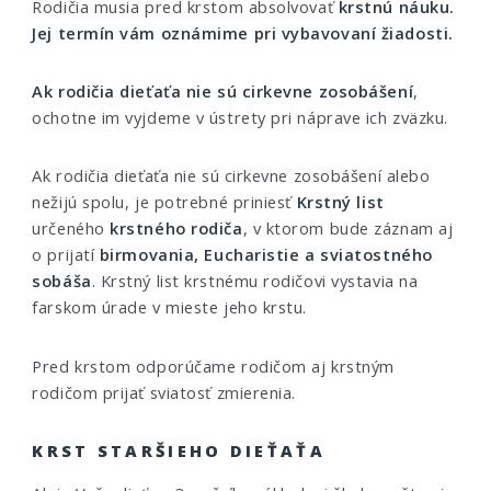
Rodičia musia pred krstom absolvovať
krstnú náuku.
Jej termín vám oznámime pri vybavovaní žiadosti.
Ak rodičia dieťaťa nie sú cirkevne zosobášení
,
ochotne im vyjdeme v ústrety pri náprave ich zväzku.
Ak rodičia dieťaťa nie sú cirkevne zosobášení alebo
nežijú spolu, je potrebné priniesť
Krstný list
určeného
krstného rodiča
, v ktorom bude záznam aj
o prijatí
birmovania, Eucharistie a sviatostného
sobáša
. Krstný list krstnému rodičovi vystavia na
farskom úrade v mieste jeho krstu.
Pred krstom odporúčame rodičom aj krstným
rodičom prijať sviatosť zmierenia.
KRST STARŠIEHO DIEŤAŤA