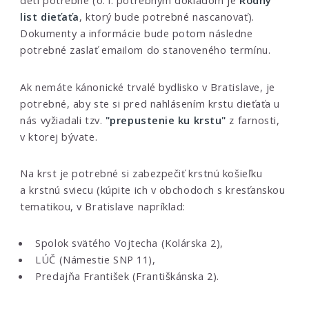
detí potrebné (o. i. potrebným dokladom je
Rodný
list dieťaťa
, ktorý bude potrebné nascanovať).
Dokumenty a informácie bude potom následne
potrebné zaslať emailom do stanoveného termínu.
Ak nemáte kánonické trvalé bydlisko v Bratislave, je
potrebné, aby ste si pred nahlásením krstu dieťaťa u
nás vyžiadali tzv.
"prepustenie ku krstu"
z farnosti,
v ktorej bývate.
Na krst je potrebné si zabezpečiť krstnú košieľku
a krstnú sviecu (kúpite ich v obchodoch s kresťanskou
tematikou, v Bratislave napríklad:
Spolok svätého Vojtecha (Kolárska 2),
LÚČ (Námestie SNP 11),
Predajňa František (Františkánska 2).