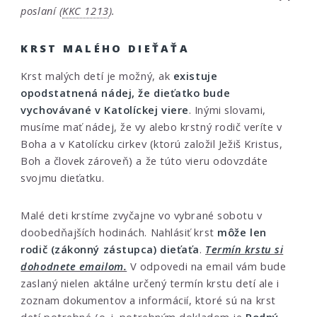
poslaní (
KKC 1213
).
KRST MALÉHO DIEŤAŤA
Krst malých detí je možný, ak
existuje
opodstatnená nádej, že dieťatko bude
vychovávané v Katolíckej viere
. Inými slovami,
musíme mať nádej, že vy alebo krstný rodič veríte v
Boha a v Katolícku cirkev (ktorú založil Ježiš Kristus,
Boh a človek zároveň) a že túto vieru odovzdáte
svojmu dieťatku.
Malé deti krstíme zvyčajne vo vybrané sobotu v
doobedňajších hodinách. Nahlásiť krst
môže len
rodič (zákonný zástupca) dieťaťa
.
Termín krstu si
dohodnete emailom.
V odpovedi na email vám bude
zaslaný nielen aktálne určený termín krstu detí ale i
zoznam dokumentov a informácií, ktoré sú na krst