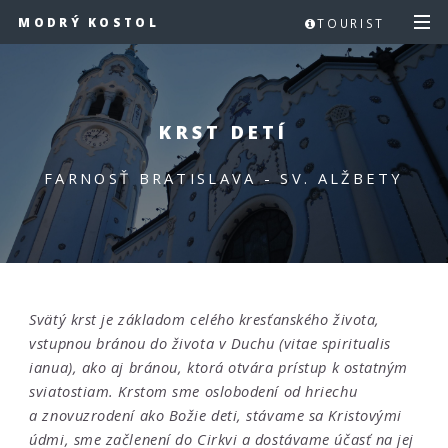
MODRÝ KOSTOL
TOURIST
KRST DETÍ
FARNOSŤ BRATISLAVA - SV. ALŽBETY
Svätý krst je základom celého kresťanského života,
vstupnou bránou do života v Duchu (vitae spiritualis
ianua), ako aj bránou, ktorá otvára prístup k ostatným
sviatostiam. Krstom sme oslobodení od hriechu
a znovuzrodení ako Božie deti, stávame sa Kristovými
údmi, sme začlenení do Cirkvi a dostávame účasť na jej