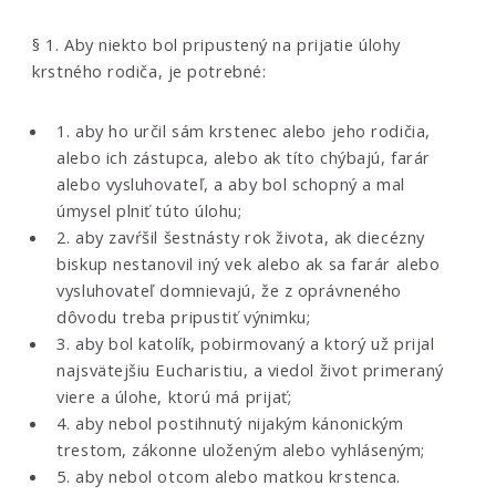
§ 1. Aby niekto bol pripustený na prijatie úlohy
krstného rodiča, je potrebné:
1. aby ho určil sám krstenec alebo jeho rodičia,
alebo ich zástupca, alebo ak títo chýbajú, farár
alebo vysluhovateľ, a aby bol schopný a mal
úmysel plniť túto úlohu;
2. aby zavŕšil šestnásty rok života, ak diecézny
biskup nestanovil iný vek alebo ak sa farár alebo
vysluhovateľ domnievajú, že z oprávneného
dôvodu treba pripustiť výnimku;
3. aby bol katolík, pobirmovaný a ktorý už prijal
najsvätejšiu Eucharistiu, a viedol život primeraný
viere a úlohe, ktorú má prijať;
4. aby nebol postihnutý nijakým kánonickým
trestom, zákonne uloženým alebo vyhláseným;
5. aby nebol otcom alebo matkou krstenca.