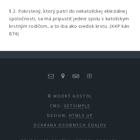
§ 2. Pokrstený, ktorý patrí do nekatolíckej ekleziálnej
spoločnosti, sa má pripustiť jedine spolu s katolíckym
krstným rodičom, a to iba ako svedok krstu. (KKP kán.
874)
© MODRÝ KOSTOL
CMS:
GETSIMPLE
DESIGN:
HTML5 UP
OCHRANA OSOBNÝCH ÚDAJOV